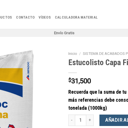
DUCTOS
CONTACTO
VÍDEOS
CALCULADORA MATERIAL
Envío Gratis
Inicio
/
SISTEMA DE ACABADOS P
Estucolisto Capa F
$
31,500
Recuerda que la suma de tu 
más referencias debe conso
tonelada (1000kg)
Estucolisto Capa Fina x 25kg ca
AÑADIR A