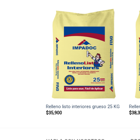
Relleno listo interiores grueso 25 KG
Relle
$
35,900
$
38,