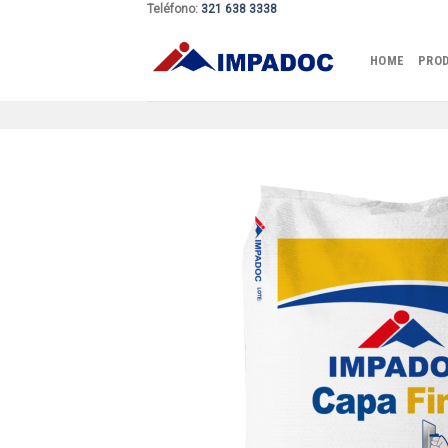
Teléfono:
321 638 3338
Skip
to
HOME
PRO
content