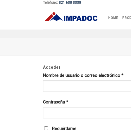
Teléfono:
321 638 3338
Skip
to
HOME
PRO
content
Acceder
Nombre de usuario o correo electrónico
*
Contraseña
*
Recuérdame